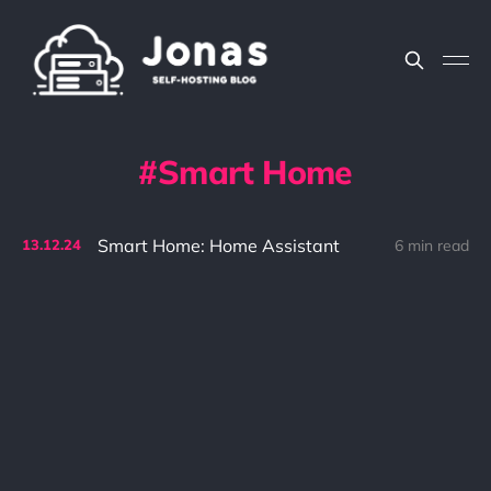
Smart Home
Smart Home: Home Assistant
6 min read
13.
12.
24
Home Assistant erfreut sich immer
größerer Beliebtheit. Somit habe ich
mich einige Wochen intensiv mit den
Möglichkeiten der Software
beschäftigt und möchte dies mit
euch in diesem Artikel Revue
passieren lassen.