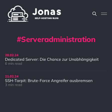
Serveradministration
28.
02.
24
Dedicated Server: Die Chance zur Unabhängigkeit
6 min read
Was genau macht einen Dedicated
Server so besonders und welche
Vorteile bietet er? In diesem Artikel
21.
02.
24
SSH-Tarpit: Brute-Force Angreifer ausbremsen
werfe ich einen genaueren Blick auf
diese Fragen.
3 min read
In diesem Artikel stelle ich euch das
SSH-Tarpit vor, um Brute-Force
Angreifer bei ihren Angriffen zu
stören und auszubremsen.